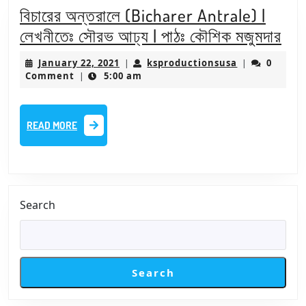
Part
বিচারের অন্তরালে (Bicharer Antrale) |
2)
বিচা
লেখনীতেঃ সৌরভ আঢ্য | পাঠঃ কৌশিক মজুমদার
|
অন্
January
ksproduction
January 22, 2021
ksproductionsusa
0
|
লেখনীতেঃ
|
(Bi
22,
Comment
5:00 am
|
সৌরভ
2021
Ant
আঢ্য
|
READ
READ MORE
|
লেখ
MORE
পাঠঃ
সৌ
কৌশিক
আঢ্
মজুমদার
|
Search
পাঠঃ
কৌশ
মজু
Search