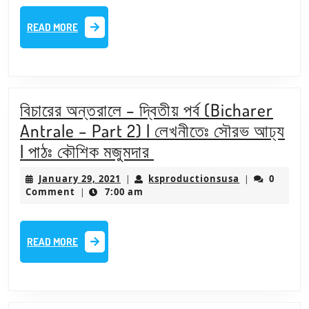
পর্ব
READ
READ MORE
(Bicharer
MORE
Antrale
–
Part
বিচারের অন্তরালে – দ্বিতীয় পর্ব (Bicharer
3)
Antrale – Part 2) | লেখনীতেঃ সৌরভ আঢ্য
|
বিচারের
| পাঠঃ কৌশিক মজুমদার
লেখনীতেঃ
অন্তরালে
January
ksproduction
January 29, 2021
ksproductionsusa
0
|
সৌরভ
|
–
29,
Comment
7:00 am
|
আঢ্য
2021
দ্বিতীয়
|
পর্ব
READ
READ MORE
পাঠঃ
(Bicharer
MORE
কৌশিক
Antrale
মজুমদার
–