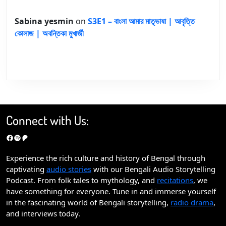
Sabina yesmin
on
S3E1 – বাংলা আমার মাতৃভাষা | আবৃত্তি
কোলাজ | অবন্তিকা মুখার্জী
Connect with Us:
Facebook
Spotify
Patreon
Experience the rich culture and history of Bengal through
captivating
audio stories
with our Bengali Audio Storytelling
Podcast. From folk tales to mythology, and
recitations
, we
have something for everyone. Tune in and immerse yourself
in the fascinating world of Bengali storytelling,
radio drama
,
and interviews today.