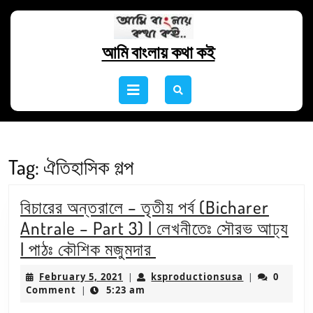
Skip
to
content
আমি বাংলায় কথা কই
Skip
to
Open
content
Button
Tag:
ঐতিহাসিক গল্প
বিচারের অন্তরালে – তৃতীয় পর্ব (Bicharer
Antrale – Part 3) | লেখনীতেঃ সৌরভ আঢ্য
বিচারের
| পাঠঃ কৌশিক মজুমদার
অন্তরালে
February
ksproduction
February 5, 2021
ksproductionsusa
0
|
|
–
5,
Comment
5:23 am
|
2021
তৃতীয়