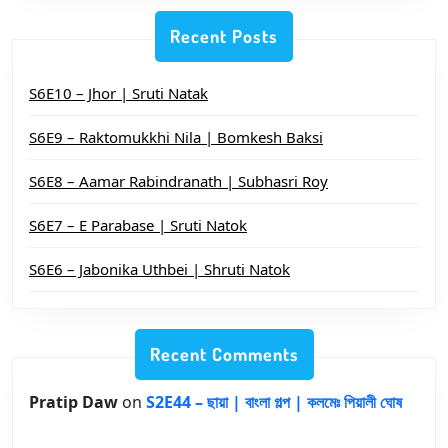
Recent Posts
S6E10 – Jhor | Sruti Natak
S6E9 – Raktomukkhi Nila | Bomkesh Baksi
S6E8 – Aamar Rabindranath | Subhasri Roy
S6E7 – E Parabase | Sruti Natok
S6E6 – Jabonika Uthbei | Shruti Natok
Recent Comments
Pratip Daw
on
S2E44 – ছায়া | বাংলা গল্প | কলমেঃ পিয়ালী ঘোষ