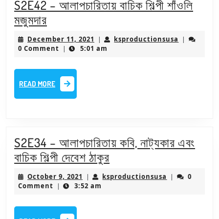
S2E42 – আলাপচারিতায় বাচিক শিল্পী শাঁওলি
S2E42
মজুমদার
–
December
ksproducti
December 11, 2021
ksproductionsusa
|
|
আলাপচারিতায়
11,
0 Comment
5:01 am
|
2021
বাচিক
শিল্পী
READ
READ MORE
শাঁওলি
MORE
মজুমদার
S2E34 – আলাপচারিতায় কবি, নাট্যকার এবং
S2E34
বাচিক শিল্পী দেবেশ ঠাকুর
–
October
ksproductions
October 9, 2021
ksproductionsusa
0
|
|
আলাপচারিতায়
9,
Comment
3:52 am
|
2021
কবি,
নাট্যকার
READ