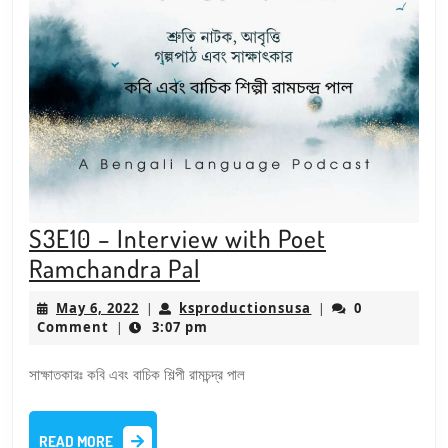
S3E10 – Interview with Poet
S3E10
Ramchandra Pal
–
May
ksproductionsusa
May 6, 2022
ksproductionsusa
0
|
|
Interview
6,
Comment
3:07 pm
|
2022
with
সাক্ষাতকারঃ কবি এবং বাচিক শিল্পী রামচন্দ্র পাল
Poet
Ramchandra
READ
Pal
READ MORE