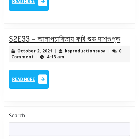
READ MORE
এবং
MORE
বাচিক
শিল্পী
দেবেশ
S2E3
S2E33 – আলাপচারিতায় কবি শুভ দাশগুপ্ত
ঠাকুর
–
October
ksproductions
October 2, 2021
ksproductionsusa
0
|
|
আলাপচ
2,
Comment
4:13 am
|
2021
কবি
শুভ
READ
READ MORE
দাশগুপ
MORE
Search