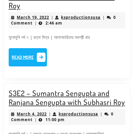
S3E4
Roy
–
March
ksproductions
March 19, 2022
ksproductionsusa
0
|
|
Ratna
19,
Comment
2:46 am
|
2022
Mitra
মুখোমুখি পর্ব ৭ | রত্না মিত্র | আলাপচারিতায় শুভশ্রী রায়
with
Subhasri
READ
Roy
READ MORE
MORE
S3E2 – Sumantra Sengupta and
S3
Ranjana Sengupta with Subhasri Roy
–
March
ksproductionsu
March 4, 2022
ksproductionsusa
0
|
|
Su
4,
Comment
11:00 pm
|
2022
Se
মুখোমুখি পর্ব ৬ | সুমন্ত্র সেনগুপ্ত ও রঞ্জনা সেনগুপ্ত | আলাপচারিতা