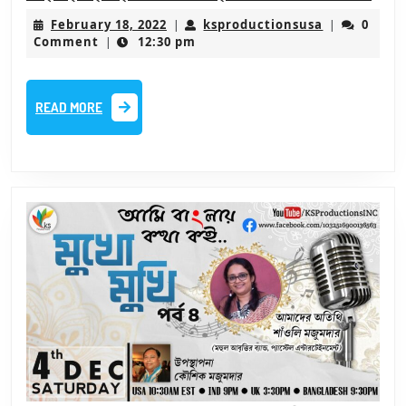
–
February
ksproductio
February 18, 2022
ksproductionsusa
0
|
|
স্মর
18,
Comment
12:30 pm
|
2022
শাঁও
|
READ
READ MORE
প্রয
MORE
নাট্
শাঁও
মিত্
স্মর
বিশ
পর্ব