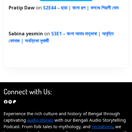
Pratip Daw
on
S2E44 – ছায়া | বাংলা গল্প | কলমেঃ পিয়ালী ঘোষ
Sabina yesmin
on
S3E1 – বাংলা আমার মাতৃভাষা | আবৃত্তি
কোলাজ | অবন্তিকা মুখার্জী
Connect with Us:
Facebook
Spotify
Patreon
Experience the rich culture and history of Bengal through
captivating
audio stories
with our Bengali Audio Storytelling
Podcast. From folk tales to mythology, and
recitations
, we