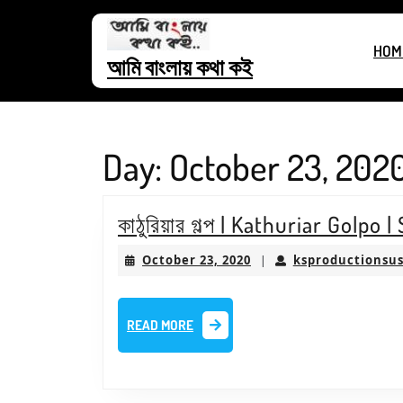
Skip
to
HOM
content
আমি বাংলায় কথা কই
Skip
to
content
Day:
October 23, 202
কাঠুরিয়ার গল্প | Kathuriar Golpo 
October
October 23, 2020
ksproductionsu
|
23,
2020
READ
READ MORE
MORE