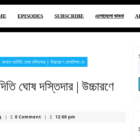
ME
EPISODES
SUBSCRIBE
এলোমেলো ভাবনা
A
কলমে অদিতি ঘোষ দস্তিদার | উচ্চারণে মোনালিসা দে
িতি ঘোষ দস্তিদার | উচ্চারণে
ksproductionsusa
a
0 Comment
12:00 pm
|
|