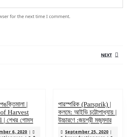
wser for the next time I comment.
NEXT
Next
post:
 পঙক্তিমালা |
পারস্পরিক (Parsprik) |
of Harvest
কলমে: আইভি চট্টোপাধ্যায় |
নবান্নের
পারস্পরিক
l | শেখর গোমস
উচ্চারণে :জয়শ্রী মজুমদার
পঙক্তিমালা
(Parsprik
November
September
ber 6, 2020
September 25, 2020
|
|
|
|