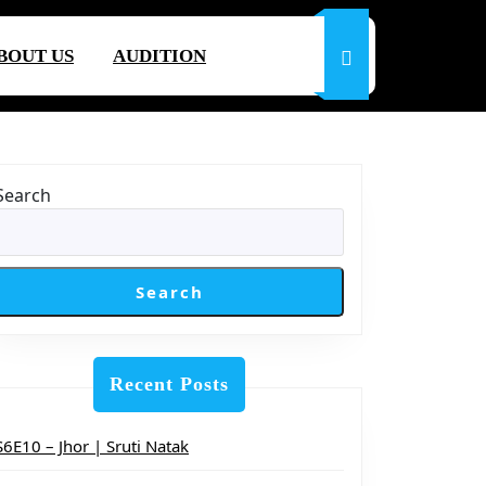
BOUT US
AUDITION
Search
Search
Recent Posts
S6E10 – Jhor | Sruti Natak