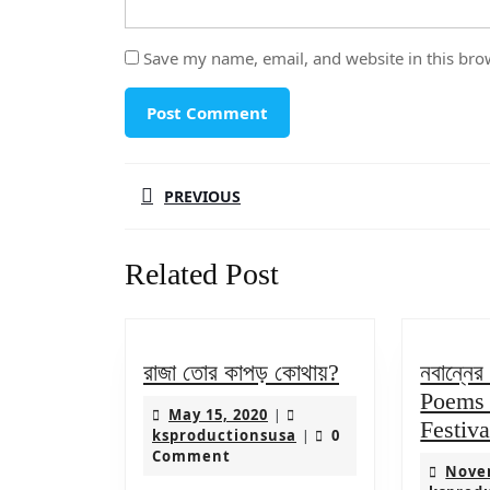
Save my name, email, and website in this bro
Post
PREVIOUS
navigation
Previous
Related Post
post:
রাজা
রাজা তোর কাপড় কোথায়?
নবান্নের
তোর
Poems 
May
May 15, 2020
|
কাপড়
Festiva
15,
ksproductionsusa
ksproductionsusa
0
|
কোথায়?
2020
Comment
Novem