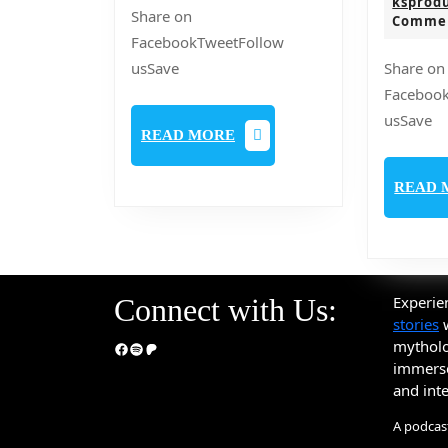
ksprod
Share on
Comme
FacebookTweetFollow
usSave
Share on
Faceboo
usSave
READ
READ MORE
MORE
READ 
Connect with Us:
Experie
stories
w
mythol
Facebook
Spotify
Patreon
immerse 
and int
A podcas