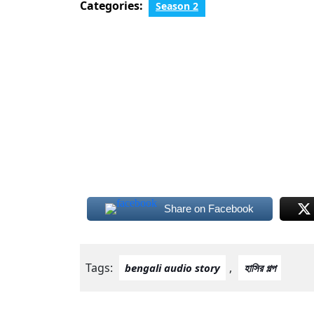
Categories:
Season 2
Share on Facebook
Tags:
,
bengali audio story
হাসির গল্প