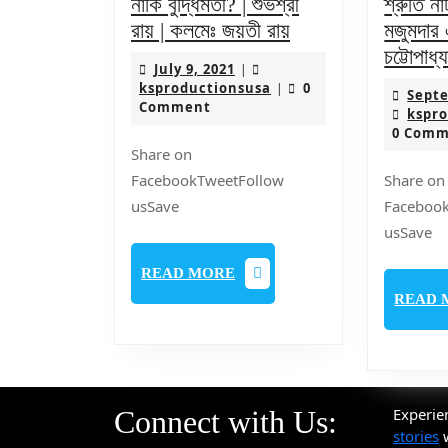
নাকি বুদ্ধিমতী? | শুভশ্রী
শ্রুতি ন
S2E21
রায় | কলমেঃ জয়তী রায়
মজুমদার 
–
চট্টোপাধ্
July
July 9, 2021
|
সাবিত্রী
9,
ksproductionsusa
ksproductionsusa
0
|
Septe
–
2021
Comment
kspr
সতী,
0 Com
Share on
নাকি
FacebookTweetFollow
Share on
বুদ্ধিমতী?
usSave
Faceboo
|
usSave
শুভশ্রী
রায়
READ
READ MORE
|
MORE
READ 
কলমেঃ
জয়তী
রায়
Connect with Us:
Experie
stories
w