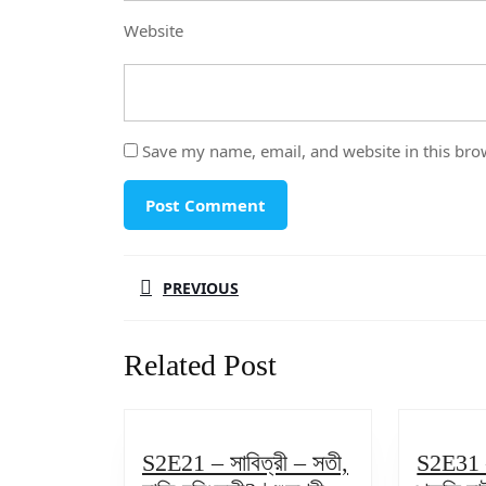
Website
Save my name, email, and website in this bro
Post
PREVIOUS
navigation
Previous
Related Post
post:
S2E21 – সাবিত্রী – সতী,
S2E31 – 