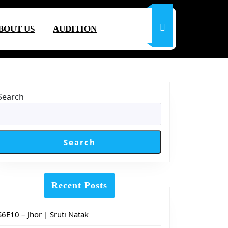
BOUT US
AUDITION
Search
Search
Recent Posts
S6E10 – Jhor | Sruti Natak