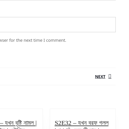
wser for the next time I comment.
NEXT
Next
post:
যখন বৃষ্টি নামল |
S2E32 – যখন বরফ গলল