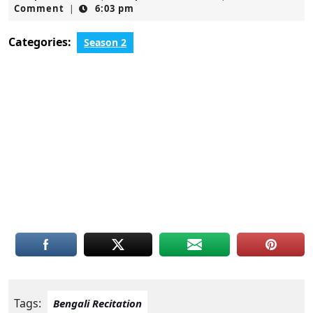
16,
Comment
6:03 pm
|
2021
Categories:
Season 2
Tags:
Bengali Recitation