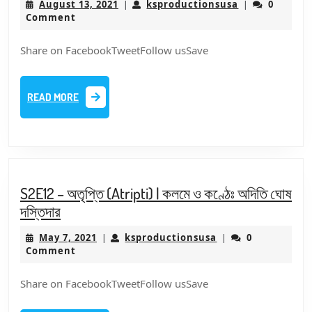
August
ksproduction
August 13, 2021
ksproductionsusa
0
|
|
মায়া
13,
Comment
শৃঙ্খল
2021
|
Share on FacebookTweetFollow usSave
কলমে
কল্যানী
READ
READ MORE
মিত্র
MORE
ঘোষ
S2E12 – অতৃপ্তি (Atripti) | কলমে ও কণ্ঠেঃ অদিতি ঘোষ
S2E12
দস্তিদার
–
May
ksproductionsusa
May 7, 2021
ksproductionsusa
0
|
|
অতৃপ্তি
7,
Comment
(Atripti)
2021
|
Share on FacebookTweetFollow usSave
কলমে