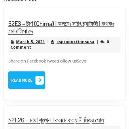
post:
post:
S2E3 – চীর্ণ (Chirna) | কলমেঃ সরিৎ চ্যাটার্জী | কথকঃ
S2E3
মোনালিসা দে
–
March
ksproductionsu
March 5, 2021
ksproductionsusa
0
|
|
চীর্ণ
5,
Comment
(Chirna)
2021
|
Share on FacebookTweetFollow usSave
কলমেঃ
সরিৎ
READ
READ MORE
চ্যাটার্জী
MORE
|
কথকঃ
মোনালিসা
দে
S2E26
S2E26 – মায়া শৃঙ্খল | কলমে কল্যানী মিত্র ঘোষ
–