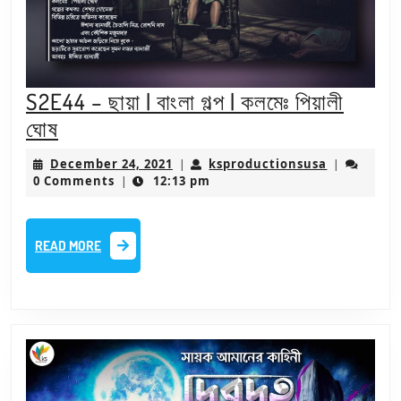
S2E44 – ছায়া | বাংলা গল্প | কলমেঃ পিয়ালী
S2E44
ঘোষ
–
December
ksproducti
December 24, 2021
ksproductionsusa
|
|
ছায়া
24,
0 Comments
12:13 pm
|
2021
|
বাংলা
READ
READ MORE
গল্প
MORE
|
কলমেঃ
পিয়ালী
ঘোষ