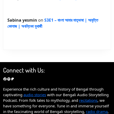
Sabina yesmin
on
S3E1 – বাংলা আমার মাতৃভাষা | আবৃত্তি
কোলাজ | অবন্তিকা মুখার্জী
Connect with Us:
Facebook
Spotify
Patreon
Experience the rich culture and history of Bengal through
captivating
audio stories
with our Bengali Audio Storytelling
Podcast. From folk tales to mythology, and
recitations
, we
have something for everyone. Tune in and immerse yourself
in the fascinating world of Bengali storytelling,
radio drama
,