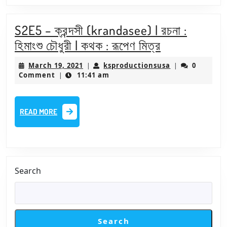
ঘোষ
S2E5 – ক্রন্দসী (krandasee) | রচনা :
S2E5
হিমাংশু চৌধুরী | কথক : রূপেণ মিত্র
–
March
ksproductions
March 19, 2021
ksproductionsusa
0
|
|
ক্রন্দসী
19,
Comment
11:41 am
|
2021
(krandasee)
|
READ
READ MORE
রচনা
MORE
:
হিমাংশু
চৌধুরী
Search
|
কথক
:
Search