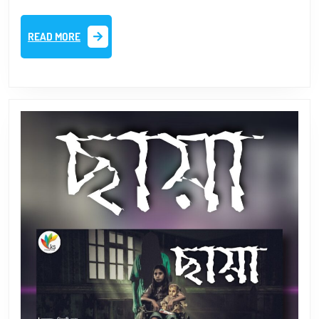
Bengali
READ
Short
READ MORE
MORE
Story