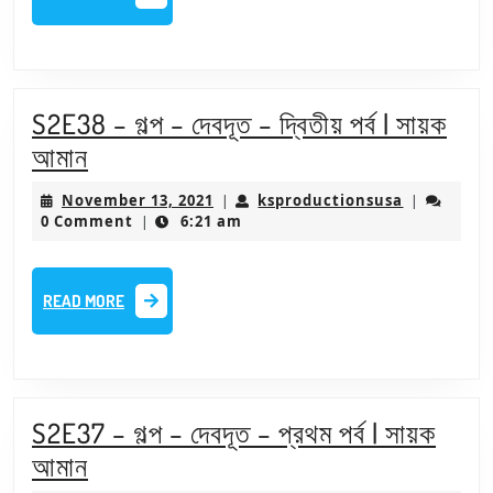
–
MORE
তৃতীয়
পর্ব
|
S2E38 – গল্প – দেবদূত – দ্বিতীয় পর্ব | সায়ক
সায়ক
S2E38
আমান
আমান
–
November
ksproducti
November 13, 2021
ksproductionsusa
|
|
গল্প
13,
0 Comment
6:21 am
|
2021
–
দেবদূত
READ
READ MORE
–
MORE
দ্বিতীয়
পর্ব
|
S2E37 – গল্প – দেবদূত – প্রথম পর্ব | সায়ক
সায়ক
S2E37
আমান
আমান