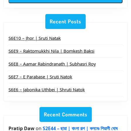
রূপেণ
মিত্র
Recent Posts
S6E10 – Jhor | Sruti Natak
S6E9 – Raktomukkhi Nila | Bomkesh Baksi
S6E8 – Aamar Rabindranath | Subhasri Roy
S6E7 – E Parabase | Sruti Natok
S6E6 – Jabonika Uthbei | Shruti Natok
Recent Comments
Pratip Daw
on
S2E44 – ছায়া | বাংলা গল্প | কলমেঃ পিয়ালী ঘোষ