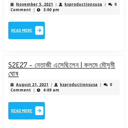
–
November
ksproducti
November 5, 2021
ksproductionsusa
0
|
|
গল্প
5,
Comment
3:00 pm
|
2021
–
দেবদূত
READ
READ MORE
–
MORE
প্রথম
পর্ব
|
S2E27 – নেতাজী এসেছিলেন | কলমে মৌসুমী
সায়ক
S2E27
ঘোষ
আমান
–
August
ksproduction
August 21, 2021
ksproductionsusa
0
|
|
নেতাজী
21,
Comment
4:09 am
|
2021
এসেছিলেন
|
READ
READ MORE
কলমে
MORE
মৌসুমী