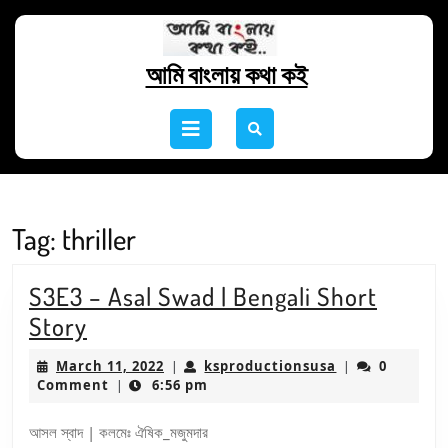
Skip
to
content
আমি বাংলায় কথা কই
Skip
to
Open
content
Button
Tag:
thriller
S3E3 – Asal Swad | Bengali Short
S3E3
Story
–
March
ksproductions
March 11, 2022
ksproductionsusa
0
|
|
Asal
11,
Comment
6:56 pm
|
2022
Swad
আসল স্বাদ | কলমেঃ ঐষিক_মজুমদার
|