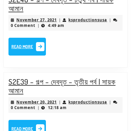
সায়ক
S2E40
আমান
আমান
–
November
ksproducti
November 27, 2021
ksproductionsusa
|
|
গল্প
27,
0 Comment
4:49 am
|
2021
–
দেবদূত
READ
READ MORE
–
MORE
চতুর্থ
পর্ব
|
S2E39 – গল্প – দেবদূত – তৃতীয় পর্ব | সায়ক
সায়ক
S2E39
আমান
আমান
–
November
ksproducti
November 20, 2021
ksproductionsusa
|
|
গল্প
20,
0 Comment
12:18 am
|
2021
–
দেবদূত
READ
READ MORE