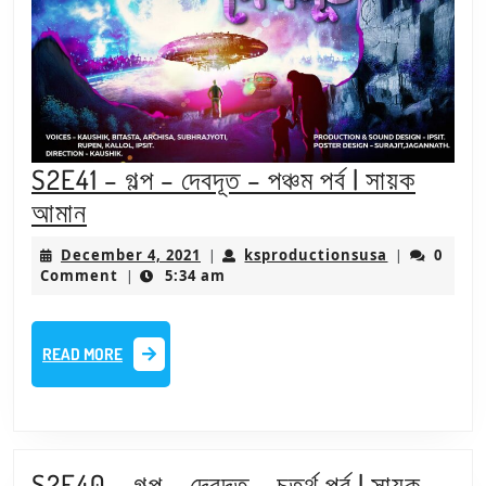
S2E41 – গল্প – দেবদূত – পঞ্চম পর্ব | সায়ক
S2E41
আমান
–
December
ksproductio
December 4, 2021
ksproductionsusa
0
|
|
গল্প
4,
Comment
5:34 am
|
2021
–
দেবদূত
READ
READ MORE
–
MORE
পঞ্চম
পর্ব
|
S2E40 – গল্প – দেবদূত – চতুর্থ পর্ব | সায়ক