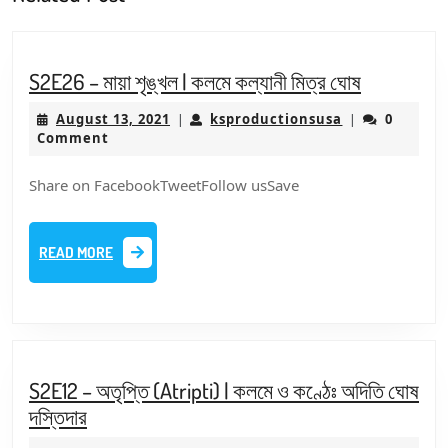
post:
post:
S2E26
S2E26 – মায়া শৃঙ্খল | কলমে কল্যানী মিত্র ঘোষ
–
August
ksproduction
August 13, 2021
ksproductionsusa
0
|
|
মায়া
13,
Comment
শৃঙ্খল
2021
|
Share on FacebookTweetFollow usSave
কলমে
কল্যানী
READ
READ MORE
মিত্র
MORE
ঘোষ
S2E12 – অতৃপ্তি (Atripti) | কলমে ও কণ্ঠেঃ অদিতি ঘোষ
S2E12
দস্তিদার
–