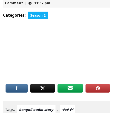
24,
Comment
11:57 pm
|
2021
Categories:
Season 2
Tags:
,
bengali audio story
বাংলা গল্প