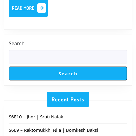
|
READ
READ MORE
Soma
MORE
Mukhopadhyay
Search
Search
Recent Posts
S6E10 – Jhor | Sruti Natak
S6E9 – Raktomukkhi Nila | Bomkesh Baksi