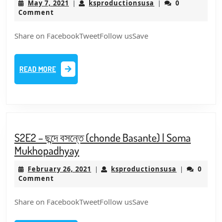
May
ksproductionsusa
May 7, 2021
ksproductionsusa
0
|
|
অতৃপ্তি
7,
Comment
(Atripti)
2021
|
Share on FacebookTweetFollow usSave
কলমে
ও
READ
READ MORE
কণ্ঠেঃ
MORE
অদিতি
ঘোষ
দস্তিদার
S2E2 – ছন্দে বসন্তে (chonde Basante) | Soma
S2E2
Mukhopadhyay
–
February
ksproductio
February 26, 2021
ksproductionsusa
0
|
|
ছন্দে
26,
Comment
বসন্তে
2021
(chonde
Share on FacebookTweetFollow usSave
Basante)