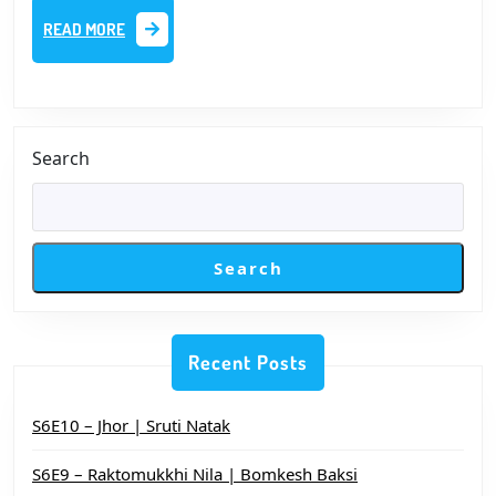
|
READ
READ MORE
রবীন্দ্রনাথ
MORE
ঠাকুর
|
গল্পপাঠঃ
রুপেণ
Search
মিত্র
Search
Recent Posts
S6E10 – Jhor | Sruti Natak
S6E9 – Raktomukkhi Nila | Bomkesh Baksi