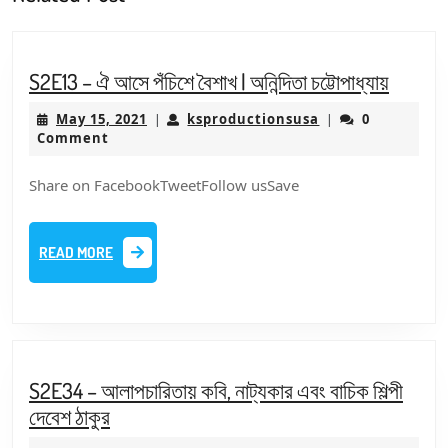
post:
post:
S2E13
S2E13 – ঐ আসে পঁচিশে বৈশাখ | অনিন্দিতা চট্টোপাধ্যায়
–
May
ksproductionsus
May 15, 2021
ksproductionsusa
0
|
|
ঐ
15,
Comment
আসে
2021
পঁচিশে
Share on FacebookTweetFollow usSave
বৈশাখ
|
READ
READ MORE
অনিন্দিতা
MORE
চট্টোপাধ্
S2E34 – আলাপচারিতায় কবি, নাট্যকার এবং বাচিক শিল্পী
S2E34
দেবেশ ঠাকুর
–