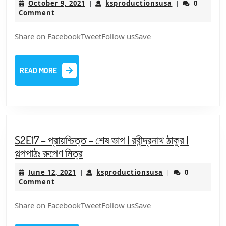
October
ksproductions
October 9, 2021
ksproductionsusa
0
|
|
আলাপচারিতায়
9,
Comment
কবি,
2021
নাট্যকার
Share on FacebookTweetFollow usSave
এবং
বাচিক
READ
READ MORE
শিল্পী
MORE
দেবেশ
ঠাকুর
S2E17 – প্রায়শ্চিত্ত – শেষ ভাগ | রবীন্দ্রনাথ ঠাকুর |
S2E17
গল্পপাঠঃ রুপেণ মিত্র
–
June
ksproductionsus
June 12, 2021
ksproductionsusa
0
|
|
প্রায়শ্চিত্ত
12,
Comment
–
2021
শেষ
Share on FacebookTweetFollow usSave
ভাগ